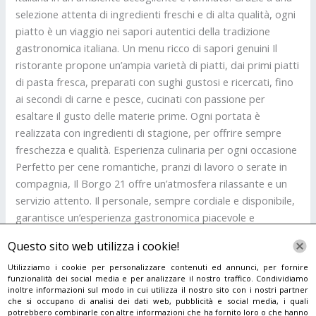
selezione attenta di ingredienti freschi e di alta qualità, ogni
piatto è un viaggio nei sapori autentici della tradizione
gastronomica italiana. Un menu ricco di sapori genuini Il
ristorante propone un’ampia varietà di piatti, dai primi piatti
di pasta fresca, preparati con sughi gustosi e ricercati, fino
ai secondi di carne e pesce, cucinati con passione per
esaltare il gusto delle materie prime. Ogni portata è
realizzata con ingredienti di stagione, per offrire sempre
freschezza e qualità. Esperienza culinaria per ogni occasione
Perfetto per cene romantiche, pranzi di lavoro o serate in
compagnia, Il Borgo 21 offre un’atmosfera rilassante e un
servizio attento. Il personale, sempre cordiale e disponibile,
garantisce un’esperienza gastronomica piacevole e
memorabile. Per chi cerca un ristorante a Pisa dove gustare
Questo sito web utilizza i cookie!
piatti della tradizione italiana con un tocco di creatività, Il
Borgo 21 è la scelta perfetta. Prenota il tuo tavolo e scopri
Utilizziamo i cookie per personalizzare contenuti ed annunci, per fornire
funzionalità dei social media e per analizzare il nostro traffico. Condividiamo
il sapore dell’autenticità!
inoltre informazioni sul modo in cui utilizza il nostro sito con i nostri partner
che si occupano di analisi dei dati web, pubblicità e social media, i quali
potrebbero combinarle con altre informazioni che ha fornito loro o che hanno